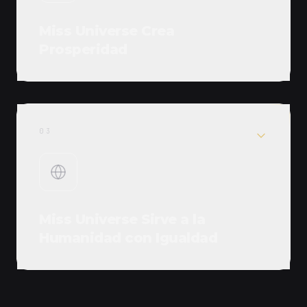
Miss Universe Crea
Prosperidad
03
Miss Universe Sirve a la
Humanidad con Igualdad